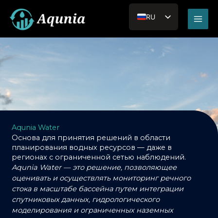
Перейти
Main
к
RU
Men
содержимому
EN_US
JA
VI
Aqunia Water
Основа для принятия решений в области
планирования водных ресурсов — даже в
регионах с ограниченной сетью наблюдений.
Aqunia Water — это решение, позволяющее
оценивать и осуществлять мониторинг речного
стока в масштабе бассейна путем интеграции
спутниковых данных, гидрологического
моделирования и ограниченных наземных