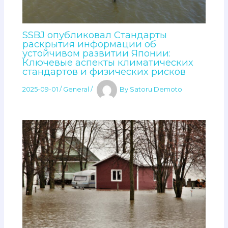
SSBJ опубликовал Стандарты
раскрытия информации об
устойчивом развитии Японии:
Ключевые аспекты климатических
стандартов и физических рисков
2025-09-01
/
General
/
By
Satoru Demoto