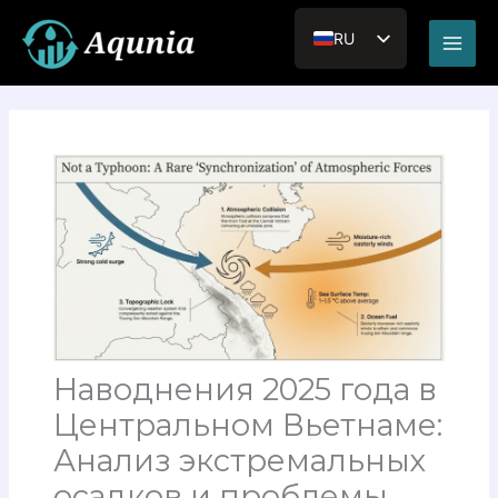
Перейти
Main
к
RU
Men
содержимому
EN_US
JA
VI
Наводнения 2025 года в
Центральном Вьетнаме:
Анализ экстремальных
осадков и проблемы