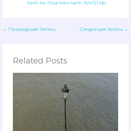
hanh-ho-chua-hien-hanh-1614121.ldo
←
Предыдущая Запись
Следующая Запись
→
Related Posts