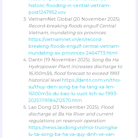
historic-flooding-in-central-vietnam-
post1247952.vov
VietnamNet Global (20 November 2025).
Record-breaking floods engulf Central
Vietnam, inundating six provinces
https://vietnamnet.vn/en/record-
breaking-floods-engulf-central-vietnam-
inundating-six-provinces-2464773.html
Dantri (19 November 2025).
Song Ba Ha
Hydropower Plant increases discharge to
16,100m3/s, flood forecast to exceed 1993
historical level
https://dantri.com.vn/thoi-
su/thuy-dien-song-ba-ha-tang-xa-len-
16100m3s-du-bao-lu-vuot-lich-su-1993-
20251119184212570.htm
Lao Dong (23 November 2025).
Flood
discharge at Ba Ha River and current
regulations on reservoir operation
https://news.laodong.vn/moi-truong/xa-
lu-tai-song-ba-ha-va-quy-dinh-ve-van-