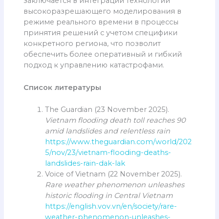
заключается в интеграции технологий
высокоразрешающего моделирования в
режиме реального времени в процессы
принятия решений с учетом специфики
конкретного региона, что позволит
обеспечить более оперативный и гибкий
подход к управлению катастрофами.
Список литературы
The Guardian (23 November 2025).
Vietnam flooding death toll reaches 90
amid landslides and relentless rain
https://www.theguardian.com/world/202
5/nov/23/vietnam-flooding-deaths-
landslides-rain-dak-lak
Voice of Vietnam (22 November 2025).
Rare weather phenomenon unleashes
historic flooding in Central Vietnam
https://english.vov.vn/en/society/rare-
weather-phenomenon-unleashes-