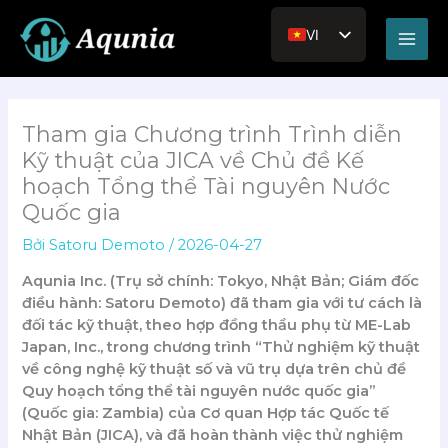
Nhảy
Main
tới
VI
Men
nội
EN_US
dung
JA
Tham gia Chương trình Trình diễn
RU
Kỹ thuật của JICA về Chủ đề Kế
hoạch Tổng thể Tài nguyên Nước
Quốc gia
Bởi
Satoru Demoto
/
2026-04-27
Aqunia Inc. (Trụ sở chính: Tokyo, Nhật Bản; Giám đốc
điều hành: Satoru Demoto) đã tham gia với tư cách là
đối tác kỹ thuật, theo hợp đồng thầu phụ từ ME-Lab
Japan, Inc., trong chương trình “Thử nghiệm kỹ thuật
về công nghệ kỹ thuật số và vũ trụ dựa trên chủ đề
Quy hoạch tổng thể tài nguyên nước quốc gia”
(Quốc gia: Zambia) của Cơ quan Hợp tác Quốc tế
Nhật Bản (JICA), và đã hoàn thành việc thử nghiệm