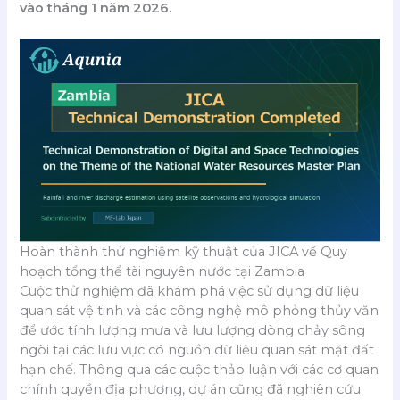
vào tháng 1 năm 2026.
Hoàn thành thử nghiệm kỹ thuật của JICA về Quy
hoạch tổng thể tài nguyên nước tại Zambia
Cuộc thử nghiệm đã khám phá việc sử dụng dữ liệu
quan sát vệ tinh và các công nghệ mô phỏng thủy văn
để ước tính lượng mưa và lưu lượng dòng chảy sông
ngòi tại các lưu vực có nguồn dữ liệu quan sát mặt đất
hạn chế. Thông qua các cuộc thảo luận với các cơ quan
chính quyền địa phương, dự án cũng đã nghiên cứu