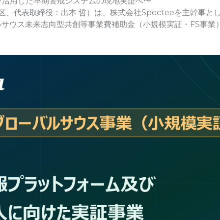
術を活用した早期警戒システムの現地実証へ〜
央区、代表取締役：出本 哲）は、株式会社Specteeを主幹事
サウス未来志向型共創等事業費補助金（小規模実証・FS事業