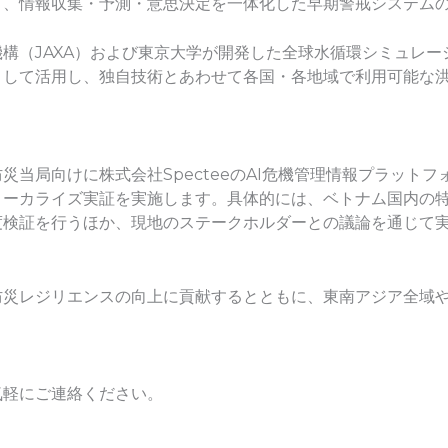
り、情報収集・予測・意思決定を一体化した早期警戒システム
（JAXA）および東京大学が開発した全球水循環シミュレーションシ
として活用し、独自技術とあわせて各国・各地域で利用可能な
災当局向けに株式会社SpecteeのAI危機管理情報プラット
ローカライズ実証を実施します。具体的には、ベトナム国内の
度検証を行うほか、現地のステークホルダーとの議論を通じて
。
防災レジリエンスの向上に貢献するとともに、東南アジア全域
気軽にご連絡ください。