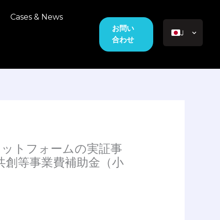
Cases & News
お問い
JA
合わせ
EN_US
VI
RU
ラットフォームの実証事
共創等事業費補助金（小