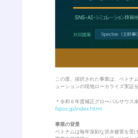
この度、採択された事業は、ベトナム
ューションの現地ローカライズ実証
＊令和６年度補正グローバルサウス未
fspoc.jp/index.html
事業の背景
ベトナムは毎年深刻な洪水被害を受