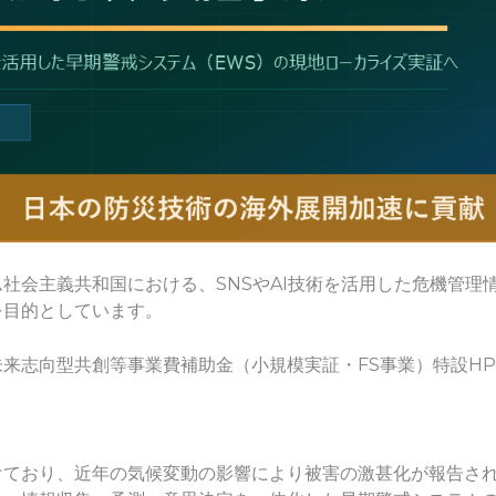
社会主義共和国における、SNSやAI技術を活用した危機管理
を目的としています。
来志向型共創等事業費補助金（小規模実証・FS事業）特設H
けており、近年の気候変動の影響により被害の激甚化が報告され