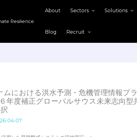
About
Sectors
Solutions
mate Resilience
Blog
Recruit
ベトナムにおける洪水予測・危機管理情報プ
６年度補正グローバルサウス未来志向型
採択
26-04-07