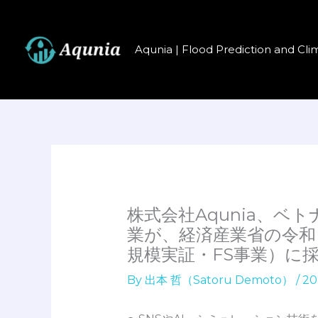
内
容
を
Aqunia | Flood Prediction and Cli
ス
キ
ッ
プ
株式会社Aqunia、
業が、経済産業省の令和
規模実証・FS事業）に
By
出本 哲（Satoru Demoto）
/
20