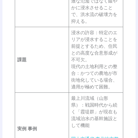
激な氾濫ではなく緩や
かに浸水させること
で、洪水流の破壊力を
抑える。
浸水の許容：特定のエ
リアが浸水することを
前提とするため、住民
との高度な合意形成が
課題
不可欠。
現代の土地利用との整
合：かつての農地が市
街地化している場合、
適用が極めて困難。
最上川流域（山形
県）：戦国時代から続
く「霞堤群」が現在も
流域治水の基幹施設と
して機能
実例
事例