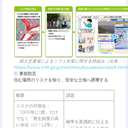
国土交通省によるソフト対策に関する枠組み（出典：
：
https://www.mlit.go.jp/river/mizubousaivision/soft.html
①
事前防災
住む場所のリスクを知り、安全な土地へ誘導する
概要
課題
リスクの可視化：
「1000年に1度」だけ
でなく「発生頻度の高
確率を直感的に伝える
い水位（L1・L2等）」
「リスクコミュニケー