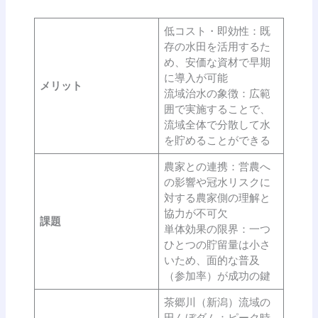
低コスト・即効性：既
存の水田を活用するた
め、安価な資材で早期
に導入が可能
メリット
流域治水の象徴：広範
囲で実施することで、
流域全体で分散して水
を貯めることができる
農家との連携：営農へ
の影響や冠水リスクに
対する農家側の理解と
協力が不可欠
課題
単体効果の限界：一つ
ひとつの貯留量は小さ
いため、面的な普及
（参加率）が成功の鍵
茶郷川（新潟）流域の
田んぼダム：ピーク時