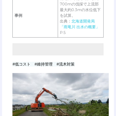
700mの伐採で上流部
最大約0.3mの水位低下
事例
を試算。
出典：
北海道開発局
「雨竜川 出水の概要」
P.5
#低コスト #維持管理 #流木対策