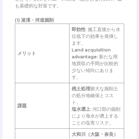
も基礎的な対策です。
(1) 浚渫・河道掘削
即効性
: 施工直後から水
位低下の効果を発揮し
ます。
Land acquisition
メリット
advantage:
新たな用
地買収の手間が比較的
少ない傾向にありま
す。
残土処理
膨大な掘削土
の処分地確保とコス
ト。
課題
塩水遡上:
河口部の掘削
により海水が遡上する
ことの塩害リスク。
大和川（大阪・奈良）