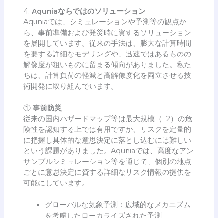
4.
Aquniaならではのソリューション
Aquniaでは、シミュレーションや予測等の観点か
ら、事前準備および発災時に資するソリューション
を展開しています。従来の手法は、膨大な計算時間
を要する詳細なモデリングや、迅速ではあるものの
解像度が粗いものに留まる傾向がありました。私た
ちは、計算負荷の軽減と高解像度化を両立させる技
術開発に取り組んでいます。
①
事前防災
従来の国内ハザードマップ等は最大規模（L2）の危
険性を認知する上では有用ですが、リスクを定量的
に把握し具体的な意思決定に落とし込むには難しい
という課題がありました。Aquniaでは、高度なアン
サンブルシミュレーション等を通じて、個別の地点
ごとに意思決定に資する詳細なリスク情報の提供を
可能にしています。
グローバルな気象予測：広域的なメカニズム
を考慮したローカライズされた予測