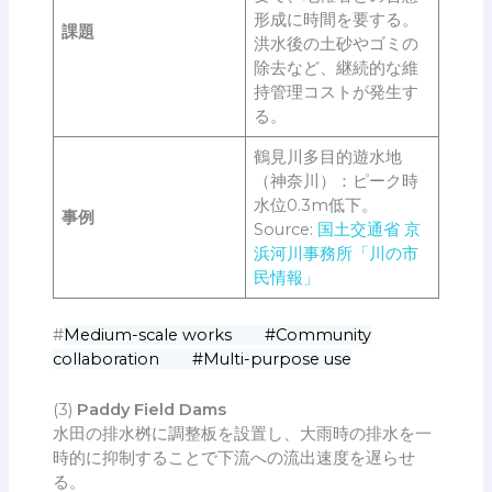
形成に時間を要する。
課題
洪水後の土砂やゴミの
除去など、継続的な維
持管理コストが発生す
る。
鶴見川多目的遊水地
（神奈川）：ピーク時
水位0.3m低下。
事例
Source:
国土交通省 京
浜河川事務所「川の市
民情報」
#
Medium-scale works #Community
collaboration #Multi-purpose use
(3)
Paddy Field Dams
水田の排水桝に調整板を設置し、大雨時の排水を一
時的に抑制することで下流への流出速度を遅らせ
る。