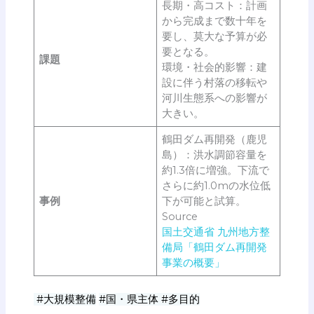
長期・高コスト：計画
から完成まで数十年を
要し、莫大な予算が必
要となる。
課題
環境・社会的影響：建
設に伴う村落の移転や
河川生態系への影響が
大きい。
鶴田ダム再開発（鹿児
島）：洪水調節容量を
約1.3倍に増強。下流で
さらに約1.0mの水位低
事例
下が可能と試算。
Source
国土交通省 九州地方整
備局「鶴田ダム再開発
事業の概要」
#大規模整備
#国・県主体 #多目的