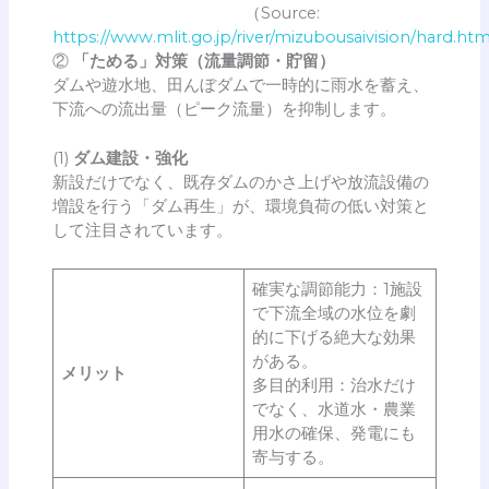
（Source:
https://www.mlit.go.jp/river/mizubousaivision/hard.htm
②
「ためる」対策（流量調節・貯留）
ダムや遊水地、田んぼダムで一時的に雨水を蓄え、
下流への流出量（ピーク流量）を抑制します。
(1)
ダム建設・強化
新設だけでなく、既存ダムのかさ上げや放流設備の
増設を行う「ダム再生」が、環境負荷の低い対策と
して注目されています。
確実な調節能力：1施設
で下流全域の水位を劇
的に下げる絶大な効果
がある。
メリット
多目的利用：治水だけ
でなく、水道水・農業
用水の確保、発電にも
寄与する。