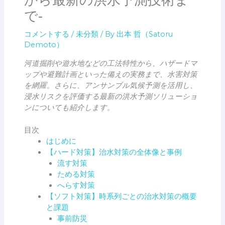
で‐
コメントする
/
未分類
/ By
出本 哲（Satoru
Demoto）
河道掘削や遊水地などの工法特性から、ハザードマ
ップや避難計画といった備えの実務まで、水害対策
を網羅。さらに、アンサンブル気候予測を活用し、
浸水リスクを評価する最新の洪水予測ソリューショ
ンについても紹介します。
目次
はじめに
【ハード対策】治水対策の全体像と事例
流す対策
ためる対策
へらす対策
【ソフト対策】時系列ごとの治水対策の概要
と課題
事前防災