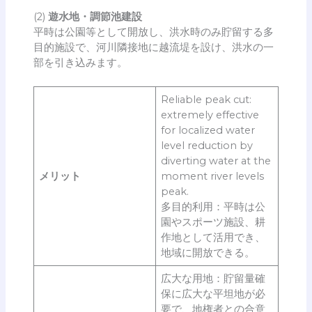
(2)
遊水地・調節池建設
平時は公園等として開放し、洪水時のみ貯留する多
目的施設で、河川隣接地に越流堤を設け、洪水の一
部を引き込みます。
Reliable peak cut:
extremely effective
for localized water
level reduction by
diverting water at the
メリット
moment river levels
peak.
多目的利用：平時は公
園やスポーツ施設、耕
作地として活用でき、
地域に開放できる。
広大な用地：貯留量確
保に広大な平坦地が必
要で、地権者との合意