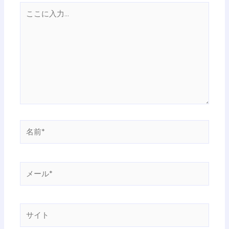
こ
こ
に
入
力…
名
前
*
メ
ー
ル
*
サ
イ