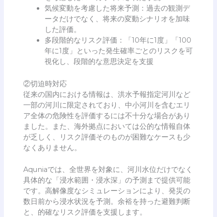
気候変動を考慮した将来予測：過去の観測デ
ータだけでなく、将来の変動シナリオを加味
した評価。
多段階的なリスク評価：「10年に1度」「100
年に1度」といった発生確率ごとのリスクを可
視化し、段階的な意思決定を支援
②切迫時対応
従来の国内における情報は、洪水予報指定河川など
一部の河川に限定されており、中小河川を含むエリ
ア全体の危険性を評価するには不十分な場合があり
ました。また、海外拠点においては公的な情報自体
が乏しく、リスク評価そのものが困難なケースも少
なくありません。
Aquniaでは、全世界を対象に、河川水位だけでなく
具体的な「浸水範囲・浸水深」の予測まで提供可能
です。高解像度なシミュレーションにより、発災の
数日前から浸水状況を予測。余裕を持った避難判断
と、的確なリスク評価を支援します。