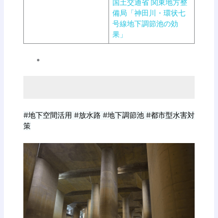
国土交通省 関東地方整
備局「神田川・環状七
号線地下調節池の効
果」
#地下空間活用 #放水路 #地下調節池 #都市型水害対
策