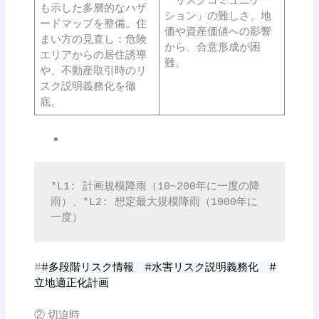
も示した多層的なハザ
ション」の難しさ。地
ードマップを整備。住
価や資産価値への影響
まい方の見直し：危険
から、合意形成が困
エリアからの居住誘導
難。
や、不動産取引時のリ
スク説明義務化を徹
底。
*L1: 計画規模降雨（10~200年に一度の降
雨）、*L2: 想定最大規模降雨（1000年に
一度）
#
#多段階リスク情報 #水害リスク説明義務化 #
立地適正化計画
② 切迫時