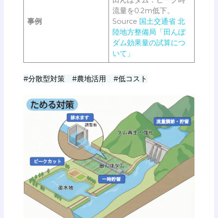
流量を0.2m低下。
事例
Source
国土交通省 北
陸地方整備局「田んぼ
ダム効果量の試算につ
いて」
#分散型対策 #農地活用 #低コスト