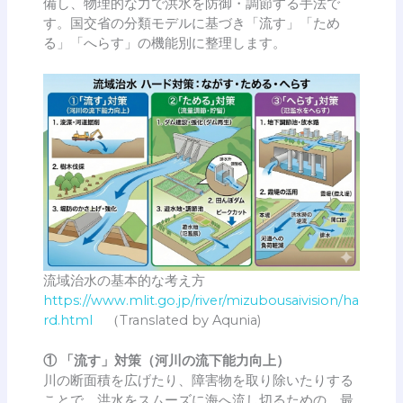
備し、物理的な力で洪水を防御・調節する手法で
す。国交省の分類モデルに基づき「流す」「ため
る」「へらす」の機能別に整理します。
流域治水の基本的な考え方
https://www.mlit.go.jp/river/mizubousaivision/ha
rd.html
（Translated by Aqunia)
① 「流す」対策（河川の流下能力向上）
川の断面積を広げたり、障害物を取り除いたりする
ことで、洪水をスムーズに海へ流し切るための、最