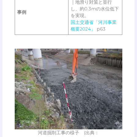
｜地滑り対策と並行
し、約0.3mの水位低下
事例
を実現。
国土交通省「河川事業
概要2024」
p63
河道掘削工事の様子 (出典：