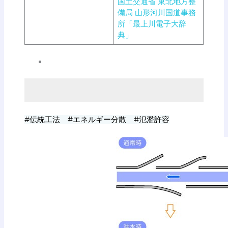
国土交通省 東北地方整
備局 山形河川国道事務
所「最上川電子大辞
典」
#伝統工法 #エネルギー分散 #氾濫許容