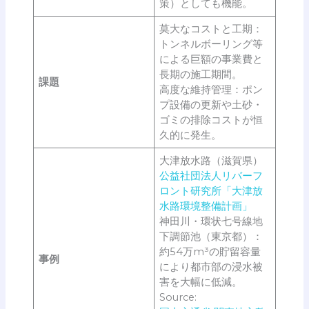
策）としても機能。
莫大なコストと工期：
トンネルボーリング等
による巨額の事業費と
長期の施工期間。
課題
高度な維持管理：ポン
プ設備の更新や土砂・
ゴミの排除コストが恒
久的に発生。
大津放水路（滋賀県）
公益社団法人リバーフ
ロント研究所「大津放
水路環境整備計画」
神田川・環状七号線地
下調節池（東京都）：
約54万m³の貯留容量
事例
により都市部の浸水被
害を大幅に低減。
Source: