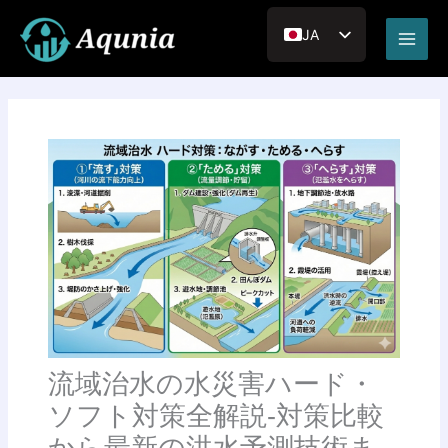
内
Main
容
JA
Men
を
EN_US
ス
キ
VI
ッ
RU
プ
流域治水の水災害ハード・
ソフト対策全解説‐対策比較
から最新の洪水予測技術ま