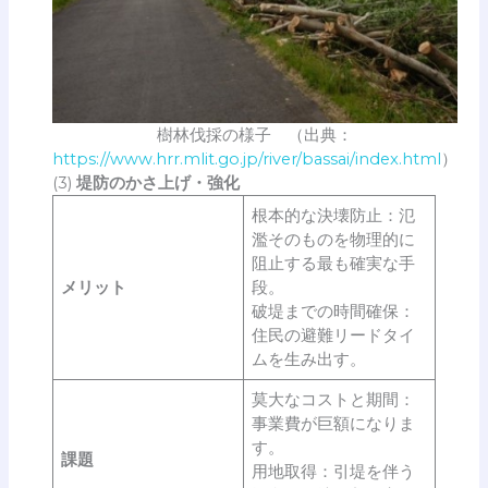
樹林伐採の様子 （出典：
https://www.hrr.mlit.go.jp/river/bassai/index.html
）
(3)
堤防のかさ上げ・強化
根本的な決壊防止：氾
濫そのものを物理的に
阻止する最も確実な手
メリット
段。
破堤までの時間確保：
住民の避難リードタイ
ムを生み出す。
莫大なコストと期間：
事業費が巨額になりま
す。
課題
用地取得：引堤を伴う