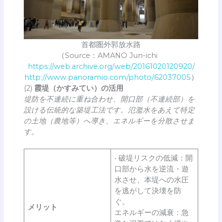
首都圏外郭放水路
（Source：AMANO Jun-ichi
https://web.archive.org/web/20161020120920/
http://www.panoramio.com/photo/62037005
）
(2)
霞堤（かすみてい）の活用
堤防を不連続に重ね合わせ、開口部（不連続部）を
設ける伝統的な築堤工法です。氾濫水をあえて特定
の土地（農地等）へ導き、エネルギーを分散させま
す。
• 破堤リスクの低減：開
口部から水を逆流・遊
水させ、本堤への水圧
を逃がして決壊を防
ぐ。
メリット
エネルギーの減衰：急