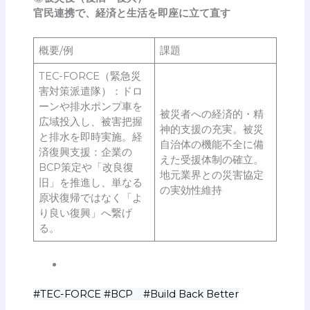
官民連携で、経済と生活を即座に立て直す
概要/例
課題
TEC-FORCE（緊急災
害対策派遣隊）：ドロ
ーンや排水ポンプ車を
被災者への経済的・精
広域投入し、被害把握
神的支援の充実。被災
と排水を即時実施。経
自治体の機能不全に備
済復興支援：企業の
えた受援体制の確立。
BCP策定や「改良復
地元業界との災害協定
旧」を推進し、単なる
の実効性維持
原状復帰ではなく「よ
り良い復興」へ繋げ
る。
#TEC-FORCE #BCP #Build Back Better