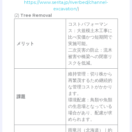
https://www.serita.jp/riverbed/channel-
excavation/
)
(2)
Tree Removal
コストパフォーマン
ス：大規模土木工事に
比べ安価かつ短期間で
メリット
実施可能。
二次災害の防止：流木
被害や橋梁への閉塞リ
スクを低減。
維持管理：切り株から
再繁茂するため継続的
な管理コストがかかり
ます。
課題
環境配慮：鳥類や魚類
の生息場となっている
場合があり、配慮が求
められます。
雨竜川（北海道）｜約