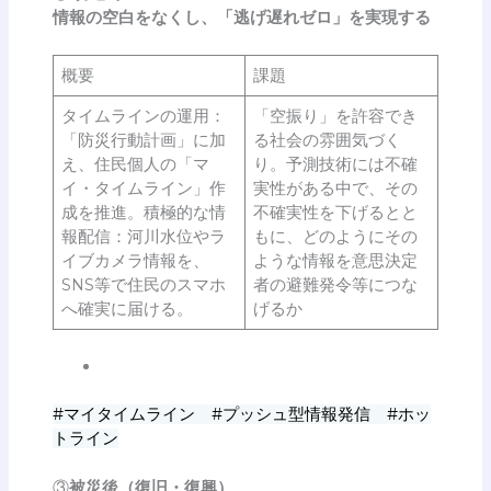
情報の空白をなくし、「逃げ遅れゼロ」を実現する
概要
課題
タイムラインの運用：
「空振り」を許容でき
「防災行動計画」に加
る社会の雰囲気づく
え、住民個人の「マ
り。予測技術には不確
イ・タイムライン」作
実性がある中で、その
成を推進。積極的な情
不確実性を下げるとと
報配信：河川水位やラ
もに、どのようにその
イブカメラ情報を、
ような情報を意思決定
SNS等で住民のスマホ
者の避難発令等につな
へ確実に届ける。
げるか
#マイタイムライン #プッシュ型情報発信 #ホッ
トライン
③
被災後（復旧・復興）